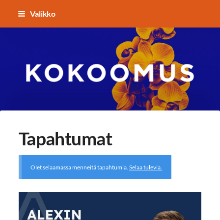
Siirry
Valikko
sivun
sisältöön
Kokoomuksen Lempäälä
Tapahtumat
Olet selaamassa menneitä tapahtumia.
Selaa tulevia.