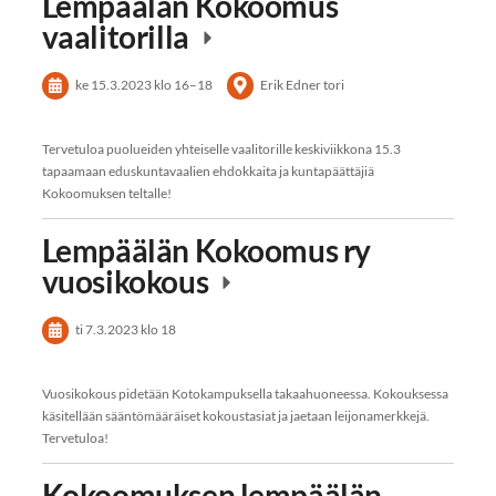
Lempäälän Kokoomus
vaalitorilla
ke 15.3.2023
klo 16
–
18
Erik Edner tori
Tervetuloa puolueiden yhteiselle vaalitorille keskiviikkona 15.3
tapaamaan eduskuntavaalien ehdokkaita ja kuntapäättäjiä
Kokoomuksen teltalle!
Lempäälän Kokoomus ry
vuosikokous
ti 7.3.2023
klo 18
Vuosikokous pidetään Kotokampuksella takaahuoneessa. Kokouksessa
käsitellään sääntömääräiset kokoustasiat ja jaetaan leijonamerkkejä.
Tervetuloa!
Kokoomuksen lempäälän