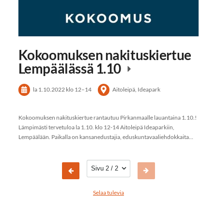
Kokoomuksen nakituskiertue
Lempäälässä 1.10
la 1.10.2022
klo 12
–
14
Aitoleipä, Ideapark
Kokoomuksen nakituskiertue rantautuu Pirkanmaalle lauantaina 1.10.!
Lämpimästi tervetuloa la 1.10. klo 12-14 Aitoleipä Ideaparkiin,
Lempäälään. Paikalla on kansanedustajia, eduskuntavaaliehdokkaita…
Sivun valinta
Selaa tulevia