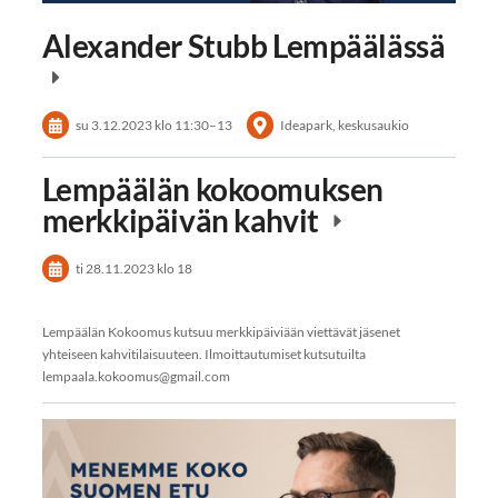
Alexander Stubb Lempäälässä
su 3.12.2023
klo 11:30
–
13
Ideapark, keskusaukio
Lempäälän kokoomuksen
merkkipäivän kahvit
ti 28.11.2023
klo 18
Lempäälän Kokoomus kutsuu merkkipäiviään viettävät jäsenet
yhteiseen kahvitilaisuuteen. Ilmoittautumiset kutsutuilta
lempaala.kokoomus@gmail.com