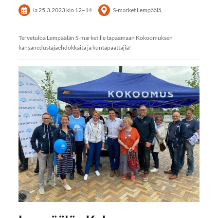
la 25.3.2023
klo 12
–
14
S-market Lempäälä,
Tervetuloa Lempäälän S-marketille tapaamaan Kokoomuksen
kansanedustajaehdokkaita ja kuntapäättäjiä!