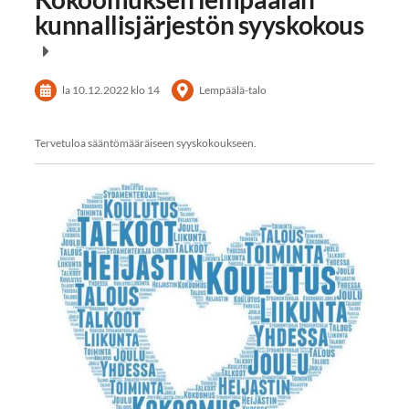
kunnallisjärjestön syyskokous
la 10.12.2022
klo 14
Lempäälä-talo
Tervetuloa sääntömääräiseen syyskokoukseen.