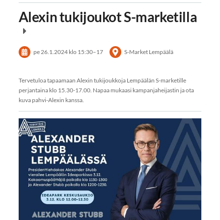
Alexin tukijoukot S-marketilla
pe 26.1.2024
klo 15:30
–
17
S-Market Lempäälä
Tervetuloa tapaamaan Alexin tukijoukkoja Lempäälän S-marketille
perjantaina klo 15.30-17.00. Napaa mukaasi kampanjaheijastin ja ota
kuva pahvi-Alexin kanssa.