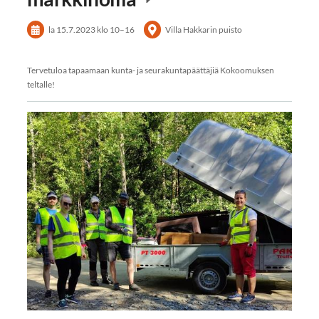
la 15.7.2023
klo 10
–
16
Villa Hakkarin puisto
Tervetuloa tapaamaan kunta- ja seurakuntapäättäjiä Kokoomuksen
teltalle!