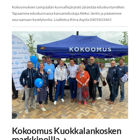
Kokoomuksen Lempäälän kunnallisjärjestö järjestää eduskuntaretken.
Tapaamme eduskunnassa kansanedustaja Aleksi Jäntin ja pääsemme
seuraamaan kyselytuntia. Lisätietoa Riina Aspila 0405603465
Kokoomus Kuokkalankosken
markkinoilla