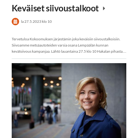
Keväiset siivoustalkoot
la 27.5.2023
klo 10
Tervetuloa Kokoomuksen järjestämin joka keväisiin siivoustalkoisiin.
Siivoamme metsäautoteiden varsia osana Lempäälän kunnan
kevätsiivous kampanjaa. Lähtö lauantaina 27.5 klo 10 Hakalan pihasta.…