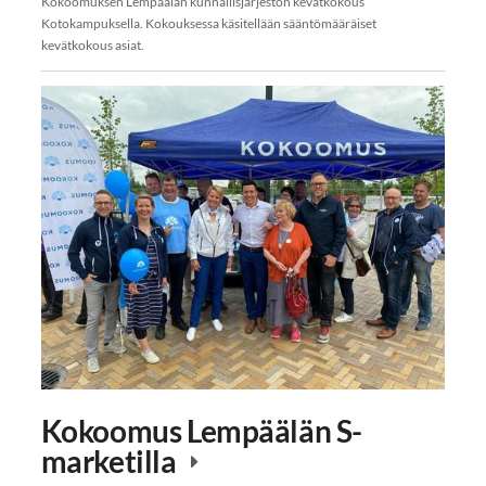
Kokoomuksen Lempäälän kunnallisjärjestön kevätkokous
Kotokampuksella. Kokouksessa käsitellään sääntömääräiset
kevätkokous asiat.
Kokoomus Lempäälän S-
marketilla