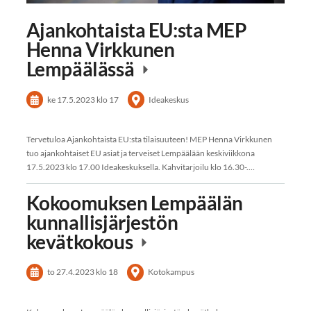
Ajankohtaista EU:sta MEP
Henna Virkkunen
Lempäälässä
ke 17.5.2023
klo 17
Ideakeskus
Tervetuloa Ajankohtaista EU:sta tilaisuuteen! MEP Henna Virkkunen
tuo ajankohtaiset EU asiat ja terveiset Lempäälään keskiviikkona
17.5.2023 klo 17.00 Ideakeskuksella. Kahvitarjoilu klo 16.30-.…
Kokoomuksen Lempäälän
kunnallisjärjestön
kevätkokous
to 27.4.2023
klo 18
Kotokampus