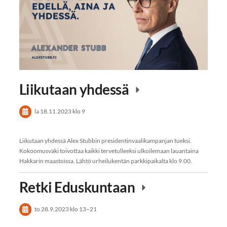
Liikutaan yhdessä
la 18.11.2023
klo 9
Liikutaan yhdessä Alex Stubbin presidentinvaalikampanjan tueksi.
Kokoomusväki toivottaa kaikki tervetulleeksi ulkoilemaan lauantaina
Hakkarin maastoissa. Lähtö urheilukentän parkkipaikalta klo 9.00.
Retki Eduskuntaan
to 28.9.2023
klo 13
–
21