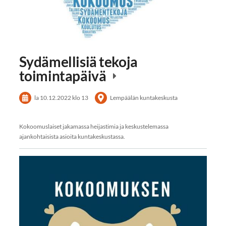
Sydämellisiä tekoja
toimintapäivä
la 10.12.2022
klo 13
Lempäälän kuntakeskusta
Kokoomuslaiset jakamassa heijastimia ja keskustelemassa
ajankohtaisista asioita kuntakeskustassa.