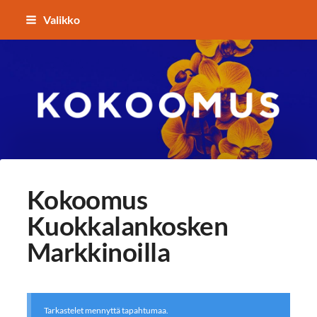
Siirry
Valikko
sivun
sisältöön
Kokoomuksen Lempäälä
Kokoomus
Kuokkalankosken
Markkinoilla
Tarkastelet mennyttä tapahtumaa.