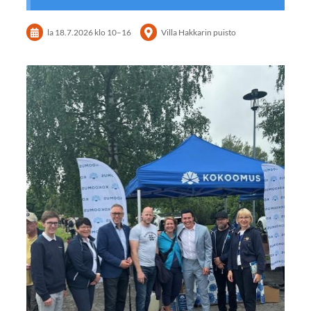
la 18.7.2026
klo 10
–
16
Villa Hakkarin puisto