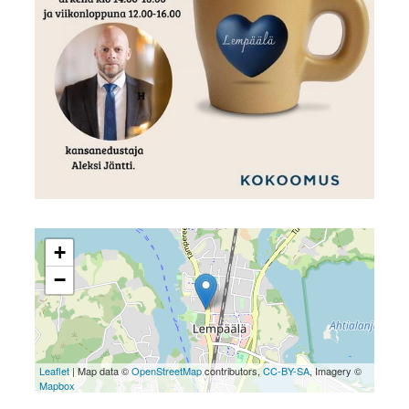
+
−
Leaflet
| Map data ©
OpenStreetMap
contributors,
CC-BY-SA
, Imagery ©
Mapbox