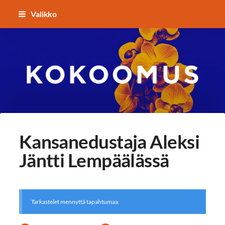
Siirry
Valikko
sivun
sisältöön
Kokoomuksen Lempäälä
Kansanedustaja Aleksi
Jäntti Lempäälässä
Tarkastelet mennyttä tapahtumaa.