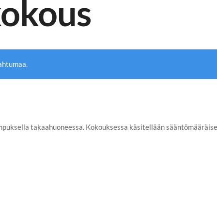
kokous
pahtumaa.
puksella takaahuoneessa. Kokouksessa käsitellään sääntömääräiset