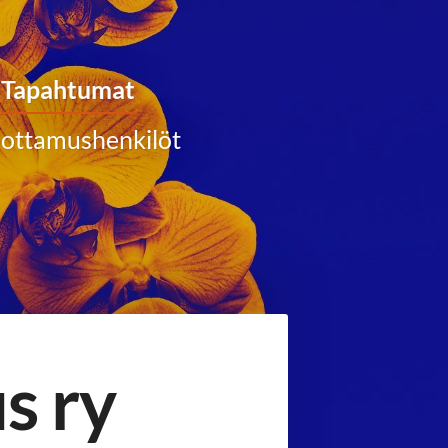
Tapahtumat
ottamushenkilöt
s ry