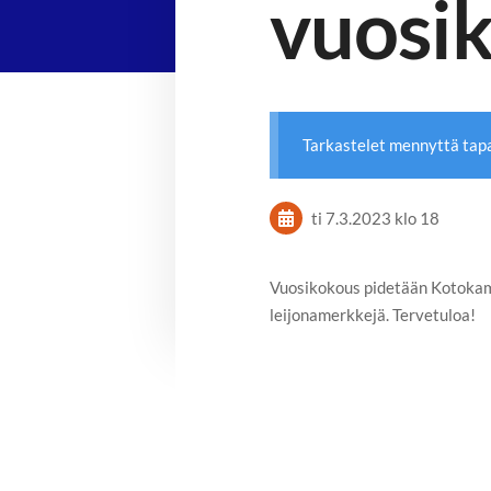
vuosi
Tarkastelet mennyttä ta
ti 7.3.2023
klo 18
Vuosikokous pidetään Kotokam
leijonamerkkejä. Tervetuloa!