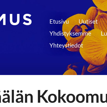
Etusivu
Uutiset
 kunnallisjärjestö
Yhdistyksemme
Lu
Yhteystiedot
älän Kokoomu