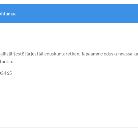
pahtumaa.
lisjärjestö järjestää eduskuntaretken. Tapaamme eduskunnassa kan
untia.
603465