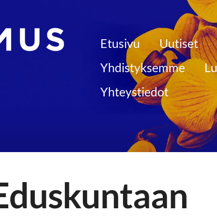
Etusivu
Uutiset
 kunnallisjärjestö
Yhdistyksemme
Lu
Yhteystiedot
 Eduskuntaan