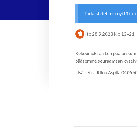
Tarkastelet mennyttä ta
to 28.9.2023
klo 13
–
21
Kokoomuksen Lempäälän kunnal
pääsemme seuraamaan kyselyt
Lisätietoa Riina Aspila 0405