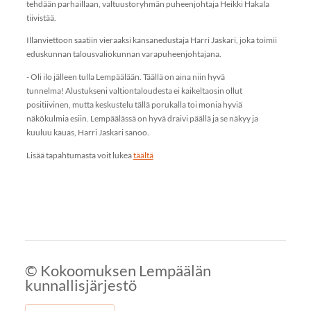
tehdään parhaillaan, valtuustoryhmän puheenjohtaja Heikki Hakala
tiivistää.
Illanviettoon saatiin vieraaksi kansanedustaja Harri Jaskari, joka toimii
eduskunnan talousvaliokunnan varapuheenjohtajana.
- Oli ilo jälleen tulla Lempäälään. Täällä on aina niin hyvä
tunnelma! Alustukseni valtiontaloudesta ei kaikeltaosin ollut
positiivinen, mutta keskustelu tällä porukalla toi monia hyviä
näkökulmia esiin. Lempäälässä on hyvä draivi päällä ja se näkyy ja
kuuluu kauas, Harri Jaskari sanoo.
Lisää tapahtumasta voit lukea
täältä
©
Kokoomuksen Lempäälän
kunnallisjärjestö