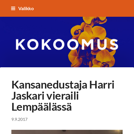
Siirry
Valikko
sivun
sisältöön
Kokoomuksen Lempäälä
Kansanedustaja Harri
Jaskari vieraili
Lempäälässä
9.9.2017