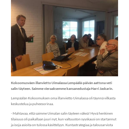
Kokoomusväen illanvietto Uimalassa Lempäälä-päivän aattona veti
salin täyteen. Saimme vieraaksemme kansanedustaja Harri Jaskarin.
Lempäälän Kokoomuksen oma illanvietto Uimalassa oli täynnä vilkasta
keskustelua ja puheesorinaa.
- Mahtavaa, että saimme Uimalan salin täyteen väkeä! Hyvä henkinen
tilaisuus oli paikallaan juuri nyt, kun valtuuston syyskausi on startannut
ja isoja asioita on tulossa käsittelyyn. Kuntastrategiaa ja talousarviota