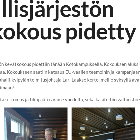
lisjärjestön
okous pidetty
n kevätkokous pidettiin tänään Kotokampuksella. Kokouksen aluksi 
jaa. Kokoukseen saatiin katsaus EU-vaalien teemoihin ja kampanjaa
alli-kylpylän toimitusjohtaja Lari Laakso kertoi meille syksyllä av
uimaan!
takertomus ja tilinpäätös viime vuodelta, sekä käsiteltiin valtuust