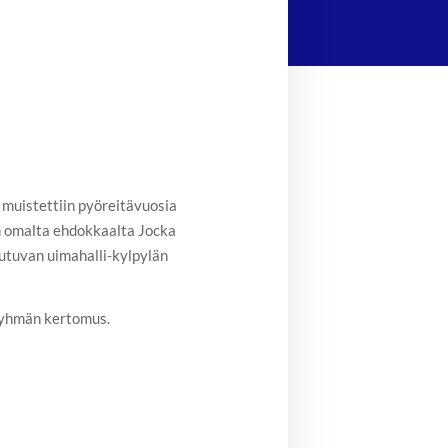
muistettiin pyöreitävuosia
n omalta ehdokkaalta Jocka
autuvan uimahalli-kylpylän
oryhmän kertomus.