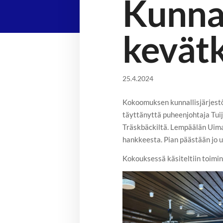
Kunnal
kevätk
25.4.2024
Kokoomuksen kunnallisjärjestö
täyttänyttä puheenjohtaja Tui
Träskbäckiltä. Lempäälän Uimah
hankkeesta. Pian päästään jo 
Kokouksessä käsiteltiin toimin