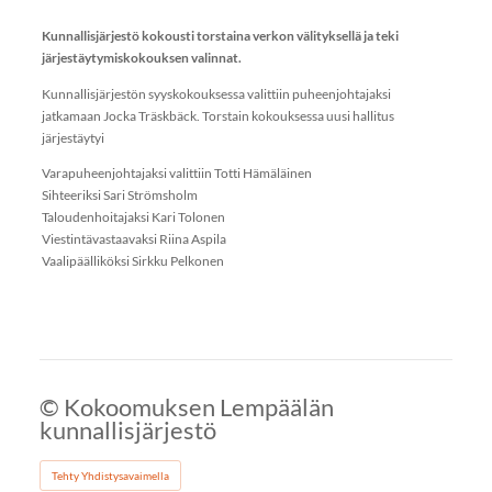
Kunnallisjärjestö kokousti torstaina verkon välityksellä ja teki
järjestäytymiskokouksen valinnat.
Kunnallisjärjestön syyskokouksessa valittiin puheenjohtajaksi
jatkamaan Jocka Träskbäck. Torstain kokouksessa uusi hallitus
järjestäytyi
Varapuheenjohtajaksi valittiin Totti Hämäläinen
Sihteeriksi Sari Strömsholm
Taloudenhoitajaksi Kari Tolonen
Viestintävastaavaksi Riina Aspila
Vaalipäälliköksi Sirkku Pelkonen
©
Kokoomuksen Lempäälän
kunnallisjärjestö
Tehty Yhdistysavaimella