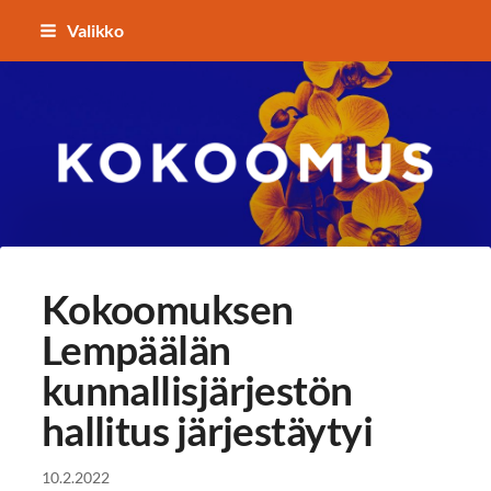
Siirry
Valikko
sivun
sisältöön
Kokoomuksen Lempäälä
Kokoomuksen
Lempäälän
kunnallisjärjestön
hallitus järjestäytyi
10.2.2022