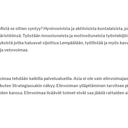
tä se sitten syntyy? Hyvinvoivista ja aktiivisista kuntalaisista, j
ristöönsä. Työstään innostuneista ja motivoituneista työntekijöis
ksistä jotka haluavat sijoittua Lempäälään, työllistää ja myös kas
 ja vetovoimaa.
maa tehdään kaikilla palvelualueilla. Asia ei ole vain elinvoimaj
, kuten Strategiassakin näkyy. Elinvoiman ylläpitäminen tarvitsee pi
en kanssa. Elinvoimaa lisäävät toimet eivät saa jäädä rattaiden a