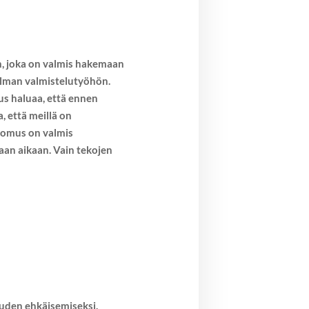
an, joka on valmis hakemaan
jelman valmistelutyöhön.
us haluaa, että ennen
, että meillä on
koomus on valmis
aan aikaan. Vain tekojen
uuden ehkäisemiseksi.