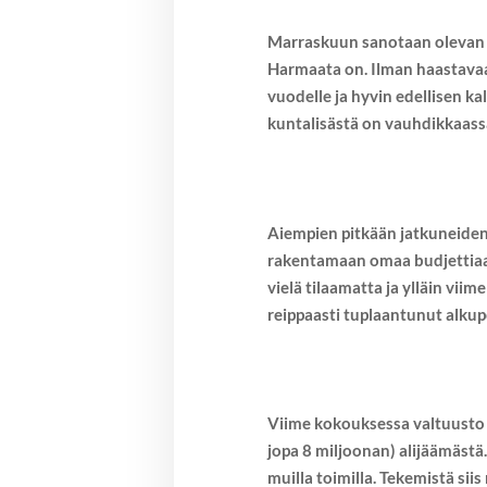
Marraskuun sanotaan olevan h
Harmaata on. Ilman haastavaa 
vuodelle ja hyvin edellisen k
kuntalisästä on vauhdikkaassa
Aiempien pitkään jatkuneiden 
rakentamaan omaa budjettiaan 
vielä tilaamatta ja ylläin vi
reippaasti tuplaantunut alku
Viime kokouksessa valtuusto h
jopa 8 miljoonan) alijäämäst
muilla toimilla. Tekemistä sii