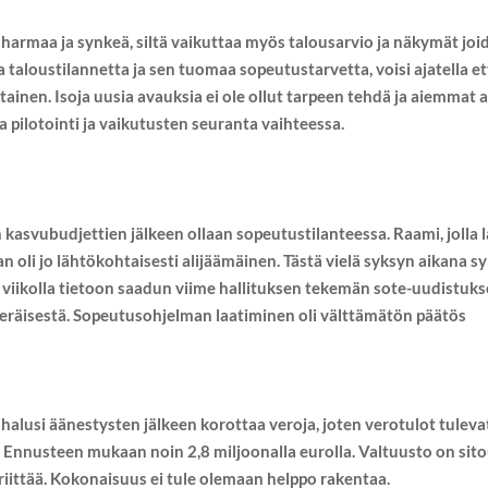
armaa ja synkeä, siltä vaikuttaa myös talousarvio ja näkymät joi
taloustilannetta ja sen tuomaa sopeutustarvetta, voisi ajatella et
altainen. Isoja uusia avauksia ei ole ollut tarpeen tehdä ja aiemm
 pilotointi ja vaikutusten seuranta vaihteessa.
kasvubudjettien jälkeen ollaan sopeutustilanteessa. Raami, jolla 
oli jo lähtökohtaisesti alijäämäinen. Tästä vielä syksyn aikana s
ime viikolla tietoon saadun viime hallituksen tekemän sote-uudist
peräisestä. Sopeutusohjelman laatiminen oli välttämätön päätös
alusi äänestysten jälkeen korottaa veroja, joten verotulot tulev
ä. Ennusteen mukaan noin 2,8 miljoonalla eurolla. Valtuusto on si
s riittää. Kokonaisuus ei tule olemaan helppo rakentaa.