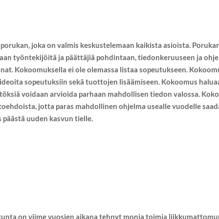
 porukan, joka on valmis keskustelemaan kaikista asioista. Poruk
amaan työntekijöitä ja päättäjiä pohdintaan, tiedonkeruuseen ja oh
innat. Kokoomuksella ei ole olemassa listaa sopeutukseen. Kokoom
ideoita sopeutuksiin sekä tuottojen lisäämiseen. Kokoomus haluaa
äätöksiä voidaan arvioida parhaan mahdollisen tiedon valossa. Ko
oehdoista, jotta paras mahdollinen ohjelma usealle vuodelle saad
 päästä uuden kasvun tielle.
ä kunta on viime vuosien aikana tehnyt monia toimia liikkumattom