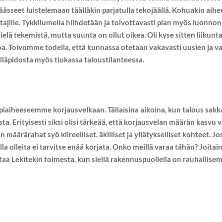
päässeet luistelemaan täälläkin parjatulla tekojäällä. Kohuakin ai
ajille. Tykkilumella hiihdetään ja toivottavasti pian myös luonno
ielä tekemistä, mutta suunta on ollut oikea. Oli kyse sitten liikunta
a. Toivomme todella, että kunnassa otetaan vakavasti uusien ja v
 ylläpidosta myös tiukassa taloustilanteessa.
iaiheeseemme korjausvelkaan. Tällaisina aikoina, kun talous sakka
. Erityisesti siksi olisi tärkeää, että korjausvelan määrän kasvu 
n määrärahat syö kiireelliset, äkilliset ja yllätykselliset kohteet.
alla olleita ei tarvitse enää korjata. Onko meillä varaa tähän? Joitai
aa Lekitekin toimesta, kun siellä rakennuspuollella on rauhallis