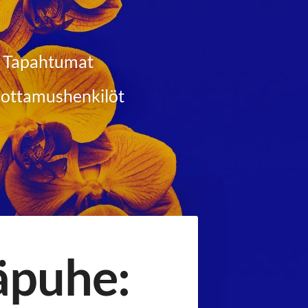
Tapahtumat
ottamushenkilöt
puhe: