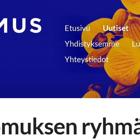
Etusivu
Uutiset
 kunnallisjärjestö
Yhdistyksemme
Lu
Yhteystiedot
muksen ryhmä