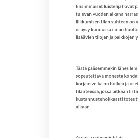
Ensimmäiset luistelijat ovat 
tulevan vuoden aikana harrast
liikkumisen tilan suhteen on v
ei pysy kunnossa ilman huolto
lisäävien tilojen ja paikkojen
Tästä pääsemmekin lähes lemp
sopeutettava monesta kohdasta
korjausvelka on huikea ja usei
tilanteessa, jossa pitkään list
kustannustehokkaasti toteutt
aikaan.
Arvoisa puheenjohtaja