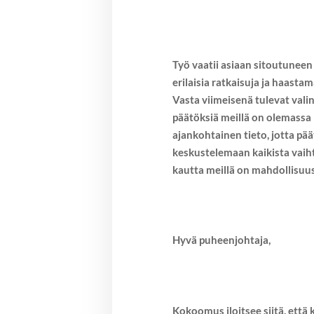
Työ vaatii asiaan sitoutuneen
erilaisia ratkaisuja ja haast
Vasta viimeisenä tulevat val
päätöksiä meillä on olemassa 
ajankohtainen tieto, jotta p
keskustelemaan kaikista vaiht
kautta meillä on mahdollisuus
Hyvä puheenjohtaja,
Kokoomus iloitsee siitä, ett