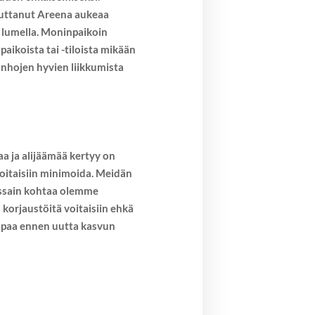
heuttanut Areena aukeaa
n lumella. Moninpaikoin
paikoista tai -tiloista mikään
anhojen hyvien liikkumista
a ja alijäämää kertyy on
voitaisiin minimoida. Meidän
 Jossain kohtaa olemme
n korjaustöitä voitaisiin ehkä
empaa ennen uutta kasvun