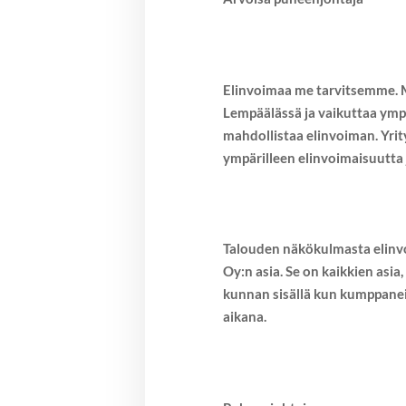
Elinvoimaa me tarvitsemme. Mis
Lempäälässä ja vaikuttaa ympä
mahdollistaa elinvoiman. Yrity
ympärilleen elinvoimaisuutta
Talouden näkökulmasta elinvoi
Oy:n asia. Se on kaikkien asia
kunnan sisällä kun kumppaneid
aikana.