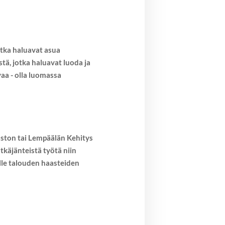
otka haluavat asua
tä, jotka haluavat luoda ja
vaa - olla luomassa
aoston tai Lempäälän Kehitys
tkäjänteistä työtä niin
lle talouden haasteiden