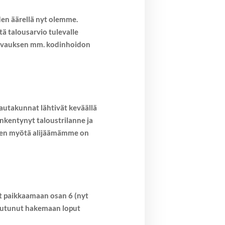
den äärellä nyt olemme.
tä talousarvio tulevalle
at avauksen mm. kodinhoidon
lautakunnat lähtivät keväällä
ynkentynyt taloustrilanne ja
uksen myötä alijäämämme on
at paikkaamaan osan 6 (nyt
toutunut hakemaan loput