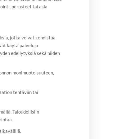
ointi, perusteet tai asia
ksia, jotka voivat kohdistua
ivät käytä palveluja
eyden edellytyksiä sekä niiden
luonnon monimuotoisuuteen,
aation tehtäviin tai
ällä. Taloudellisiin
intaa.​
ikavälillä.