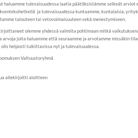
ut haluamme tulevaisuudessa laatia päätöksistämme selkeät arviot er
entekohetkellä ja tulevaisuudessa kuntaamme, kuntalaisia, yrityks
untamme talouteen tai vetovoimaisuuteen sekä menestymiseen.
irjoittaneet olemme yhdessä valmiita pohtimaan mitkä vaikutuksenarv
ja arvoja joita haluamme että seuraamme ja arvotamme missäkin tilan
is helposti tulkittavissa nyt ja tulevaisuudessa.
okoomuksen Valtuustoryhmä
a allekirjoitti aloitteen