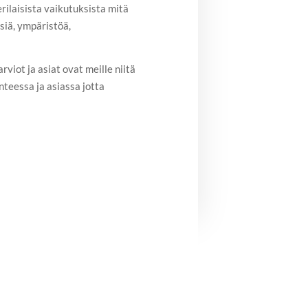
ilaisista vaikutuksista mitä
iä, ympäristöä,
iot ja asiat ovat meille niitä
teessa ja asiassa jotta