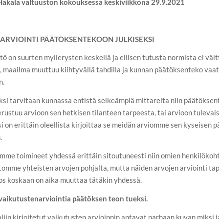
 Hakala valtuuston kokouksessa keskiviikkona 29.9.2021
NARVIOINTI PÄÄTÖKSENTEKOON JULK
ISEKSI
ö on suurten myllerysten keskellä ja eilisen tutusta normista ei vä
 maailma muuttuu kiihtyvällä tahdilla ja kunnan päätöksenteko vaat
n.
ksi tarvitaan kunnassa entistä selkeämpiä mittareita niin päätökse
erustuu arvioon sen hetkisen tilanteen tarpeesta, tai arvioon tulevai
si on erittäin oleellista kirjoittaa se meidän arviomme sen kyseisen
.
 toimineet yhdessä erittäin sitoutuneesti niin omien henkilökohtai
mme yhteisten arvojen pohjalta, mutta näiden arvojen arviointi ta
jos koskaan on aika muuttaa tätäkin yhdessä.
vaikutustenarviointia päätöksen teon tueksi.
iin kirjoitetut vaikutusten arvioinnin antavat parhaan kuvan miksi ja