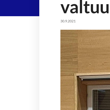
valtuu
30.9.2021