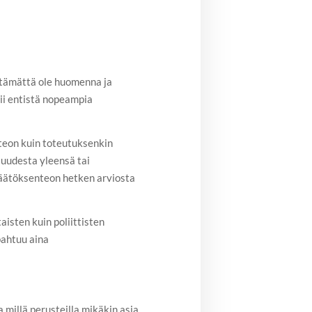
lttämättä ole huomenna ja
ii entistä nopeampia
nteon kuin toteutuksenkin
suudesta yleensä tai
 päätöksenteon hetken arviosta
sten kuin poliittisten
pahtuu aina
 millä perusteilla mikäkin asia