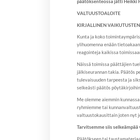
päätöksenteossa jätti Heikki
VALTUUSTOALOITE
KIRJALLINEN VAIKUTUSTE
Kunta ja koko toimintaympärist
ylihuomenna enään tietoakaan,
reagointeja kaikissa toimissaa
Näissä toimissa päättäjien tue
jälkiseurannan takia. Päätös p
tulevaisuuden tarpeesta ja sik
selkeästi päätös pöytäkirjoihin
Me olemme aiemmin kunnassamme
ryhmiemme tai kunnanvaltuusto
valtuustokausittain joten nyt 
Tarvitsemme siis selkeämpää 
Päätökseen tai taustamateriaal