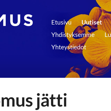
Etusivu
Uutiset
 kunnallisjärjestö
Yhdistyksemme
Lu
Yhteystiedot
mus jätti