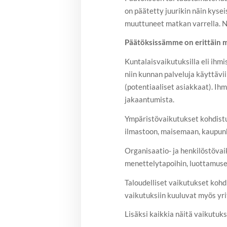
on päätetty juurikin näin kysei
muuttuneet matkan varrella. Ny
Päätöksissämme on erittäin m
Kuntalaisvaikutuksilla eli ihmi
niin kunnan palveluja käyttävii
(potentiaaliset asiakkaat). Ih
jakaantumista.
Ympäristövaikutukset kohdistu
ilmastoon, maisemaan, kaupunk
Organisaatio- ja henkilöstövaik
menettelytapoihin, luottamusel
Taloudelliset vaikutukset kohdi
vaikutuksiin kuuluvat myös yri
Lisäksi kaikkia näitä vaikutuks