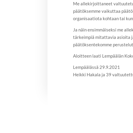
Me allekirjoittaneet valtuutet
päätöksemme vaikuttaa päätöks
organisaatiota kohtaan tai k
Ja näin ensimmäiseksi me allek
tärkeimpiä mitattavia asioita 
päätöksentekomme perustelut ol
Aloitteen laati Lempäälän K
Lempäälässä 29.9.2021
Heikki Hakala ja 39 valtuutettu