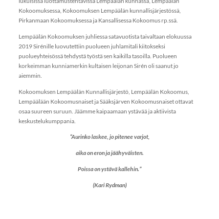
lukuisissa luottamustehtävissä Lempäälän kunnassa, Lempäälän
Kokoomuksessa, Kokoomuksen Lempäälän kunnallisjärjestössä,
Pirkanmaan Kokoomuksessa ja Kansallisessa Kokoomus rp.ssä.
Lempäälän Kokoomuksen juhliessa satavuotista taivaltaan elokuussa
2019 Sirénille luovutettiin puolueen juhlamitali kiitokseksi
puolueyhteisössä tehdystä työstä sen kaikilla tasoilla. Puolueen
korkeimman kunniamerkin kultaisen leijonan Sirén oli saanut jo
aiemmin.
Kokoomuksen Lempäälän Kunnallisjärjestö, Lempäälän Kokoomus,
Lempäälään Kokoomusnaiset ja Sääksjärven Kokoomusnaiset ottavat
osaa suureen suruun. Jäämme kaipaamaan ystävää ja aktiivista
keskustelukumppania.
“Aurinko laskee, jo pitenee varjot,
aika on eron ja jäähyväisten.
Poissa on ystävä kallehin.”
(Kari Rydman)