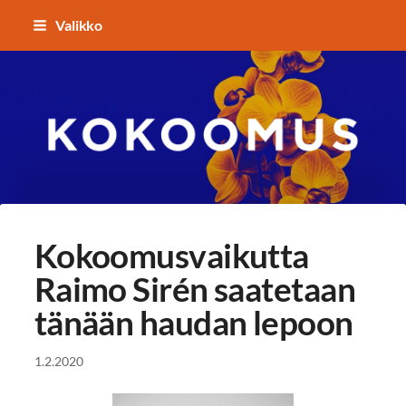
Siirry
Valikko
sivun
sisältöön
Kokoomuksen Lempäälä
Kokoomusvaikutta
Raimo Sirén saatetaan
tänään haudan lepoon
1.2.2020