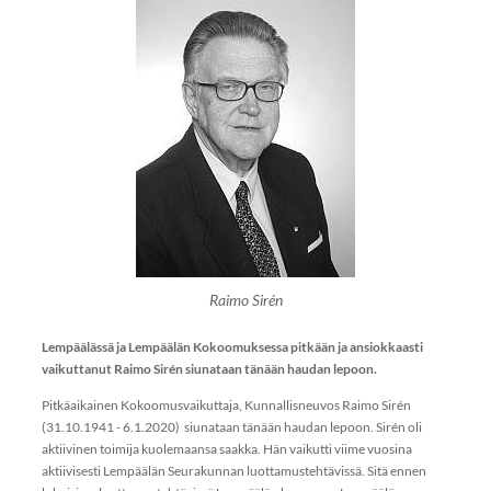
Raimo Sirén
Lempäälässä ja Lempäälän Kokoomuksessa pitkään ja ansiokkaasti
vaikuttanut Raimo Sirén siunataan tänään haudan lepoon.
Pitkäaikainen Kokoomusvaikuttaja, Kunnallisneuvos Raimo Sirén
(31.10.1941 - 6.1.2020) siunataan tänään haudan lepoon. Sirén oli
aktiivinen toimija kuolemaansa saakka. Hän vaikutti viime vuosina
aktiivisesti Lempäälän Seurakunnan luottamustehtävissä. Sitä ennen