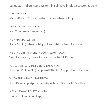
Valtuuston kokouksessa 4.6 tehtiin paikkavalintoja valtuustokaudelle.
VALTUUSTO
Minna Rajanmäki, valtuuston 1. varapuheenjohtaja
TARKASTUSLAUTAKUNTA
Kari Tolonen (puheejohtaja)
KUNNANHALLITUS
Riina Aspila (puheenjohtaja), Pasi Huhtala, Ismo Paananen
HYVINVOINTI- JA ELINVOIMALAUTAKUNTA
Vesa Papinsaari, Laura Rantovaara ja Petri Mäkinen
KASVATUS- JA OPETUSLAUTAKUNTA
Johanna Kalliomäki (1.vpj), Antti Perälä (2.vpj) ja Henri Lindholm
YHDYSKUNTALAUTAKUNTA
Juho Palokangas (puheenjohtaja), Meeri Silen ja Ari Miettinen
KESKUSVAALILAUTAKUNTA
Hannele Hemminki (1.vpj)