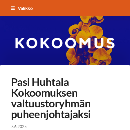
Siirry
Valikko
sivun
sisältöön
Kokoomuksen Lempäälä
Pasi Huhtala
Kokoomuksen
valtuustoryhmän
puheenjohtajaksi
7.6.2025