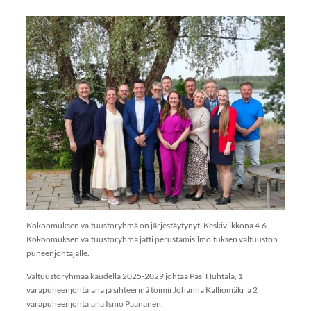
Kokoomuksen valtuustoryhmä on järjestäytynyt. Keskiviikkona 4.6
Kokoomuksen valtuustoryhmä jätti perustamisilmoituksen valtuuston
puheenjohtajalle.
Valtuustoryhmää kaudella 2025-2029 johtaa Pasi Huhtala, 1
varapuheenjohtajana ja sihteerinä toimii Johanna Kalliomäki ja 2
varapuheenjohtajana Ismo Paananen.