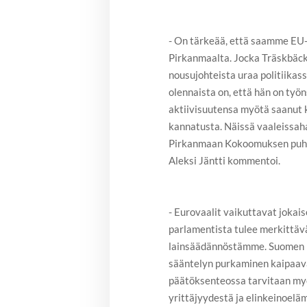
- On tärkeää, että saamme EU
Pirkanmaalta. Jocka Träskbäck
nousujohteista uraa politiika
olennaista on, että hän on työ
aktiivisuutensa myötä saanut 
kannatusta. Näissä vaaleissaha
Pirkanmaan Kokoomuksen puhe
Aleksi Jäntti kommentoi.
- Eurovaalit vaikuttavat jokais
parlamentista tulee merkittäv
lainsäädännöstämme. Suomen i
sääntelyn purkaminen kaipaavat
päätöksenteossa tarvitaan m
yrittäjyydestä ja elinkeinoelä