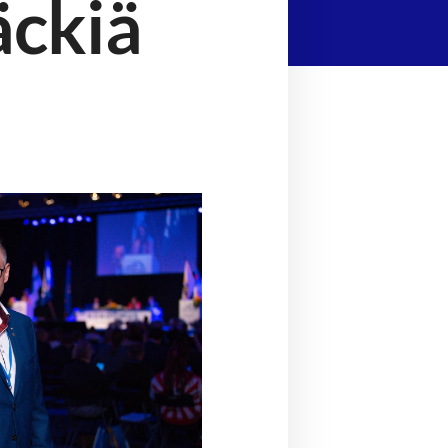
äckiä