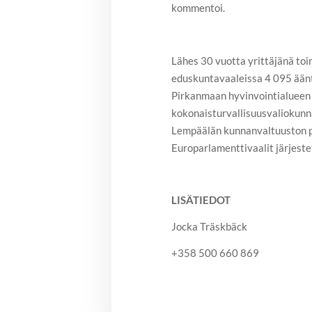
kommentoi.
Lähes 30 vuotta yrittäjänä to
eduskuntavaaleissa 4 095 ääntä
Pirkanmaan hyvinvointialueen 
kokonaisturvallisuusvaliokun
Lempäälän kunnanvaltuuston 
Europarlamenttivaalit järjest
LISÄTIEDOT
Jocka Träskbäck
+358 500 660 869