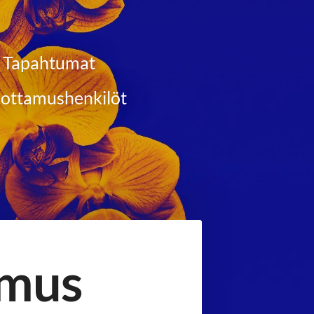
Tapahtumat
ottamushenkilöt
omus