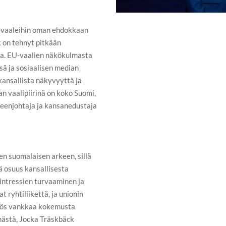
-vaaleihin oman ehdokkaan
 on tehnyt pitkään
ssa. EU-vaalien näkökulmasta
nsä ja sosiaalisen median
kansallista näkyvyyttä ja
n vaalipiirinä on koko Suomi,
enjohtaja ja kansanedustaja
en suomalaisen arkeen, sillä
ä osuus kansallisesta
ntressien turvaaminen ja
 ryhtiliikettä, ja unionin
yös vankkaa kokemusta
mästä, Jocka Träskbäck