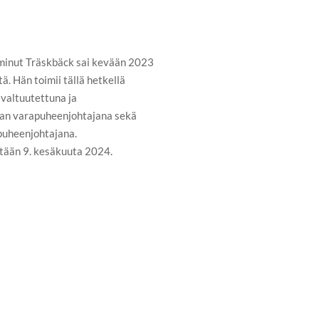
iminut Träskbäck sai kevään 2023
. Hän toimii tällä hetkellä
valtuutettuna ja
nan varapuheenjohtajana sekä
puheenjohtajana.
etään 9. kesäkuuta 2024.