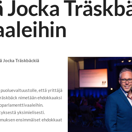
ä Jocka Träskb
aleihin
 Jocka Träskbäckiä
uoluevaltuustolle, että yrittäjä
Träskbäck nimetään ehdokkaaksi
oparlamenttivaaleihin.
ityksestä yksimielisesti.
omuksen ensimmäiset ehdokkaat