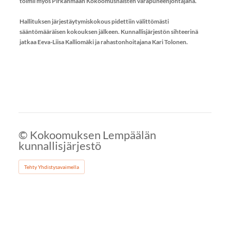
toimii myös Pirkanmaan Kokoomusnaisten varapuheenjohtajana.
Hallituksen järjestäytymiskokous pidettiin välittömästi
sääntömääräisen kokouksen jälkeen. Kunnallisjärjestön sihteerinä
jatkaa Eeva-Liisa Kalliomäki ja rahastonhoitajana Kari Tolonen.
©
Kokoomuksen Lempäälän
kunnallisjärjestö
Tehty Yhdistysavaimella