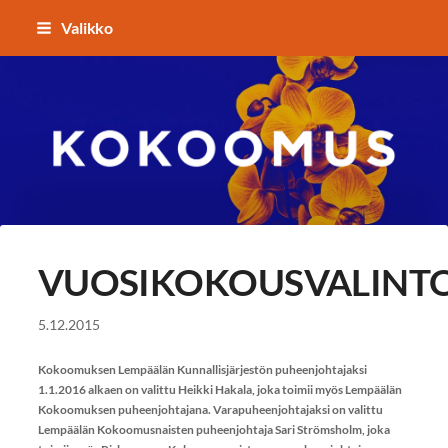
Siirry
Valikko
sivun
sisältöön
Kokoomuksen Lempäälä
VUOSIKOKOUSVALINT
5.12.2015
Kokoomuksen Lempäälän Kunnallisjärjestön puheenjohtajaksi
1.1.2016 alkaen on valittu Heikki Hakala, joka toimii myös Lempäälän
Kokoomuksen puheenjohtajana. Varapuheenjohtajaksi on valittu
Lempäälän Kokoomusnaisten puheenjohtaja Sari Strömsholm, joka