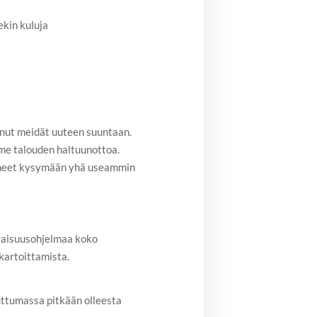
kin kuluja
nnut meidät uuteen suuntaan.
e talouden haltuunottoa.
uneet kysymään yhä useammin
vaisuusohjelmaa koko
kartoittamista.
ttumassa pitkään olleesta