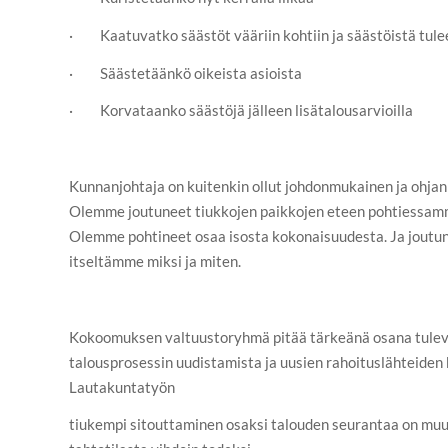
· Kaatuvatko säästöt vääriin kohtiin ja säästöistä tulee
· Säästetäänkö oikeista asioista
· Korvataanko säästöjä jälleen lisätalousarvioilla
Kunnanjohtaja on kuitenkin ollut johdonmukainen ja ohja
Olemme joutuneet tiukkojen paikkojen eteen pohtiessamm
Olemme pohtineet osaa isosta kokonaisuudesta. Ja jout
itseltämme miksi ja miten.
Kokoomuksen valtuustoryhmä pitää tärkeänä osana tule
talousprosessin uudistamista ja uusien rahoituslähteiden 
Lautakuntatyön
tiukempi sitouttaminen osaksi talouden seurantaa on muu