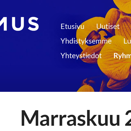
Etusivu
Uutiset
 kunnallisjärjestö
Yhdistyksemme
Lu
Yhteystiedot
Ryhm
Marraskuu 