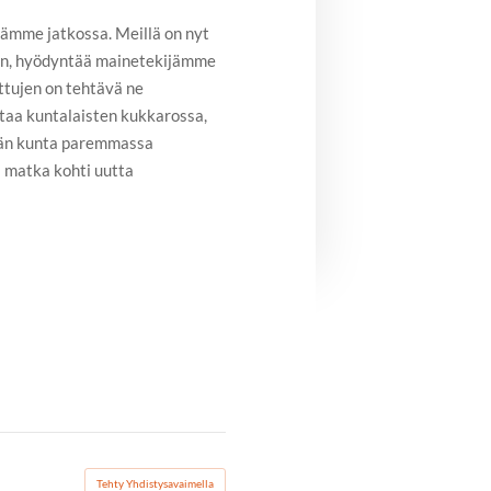
ämme jatkossa. Meillä on nyt
oon, hyödyntää mainetekijämme
ttujen on tehtävä ne
taa kuntalaisten kukkarossa,
ään kunta paremmassa
a matka kohti uutta
Tehty Yhdistysavaimella