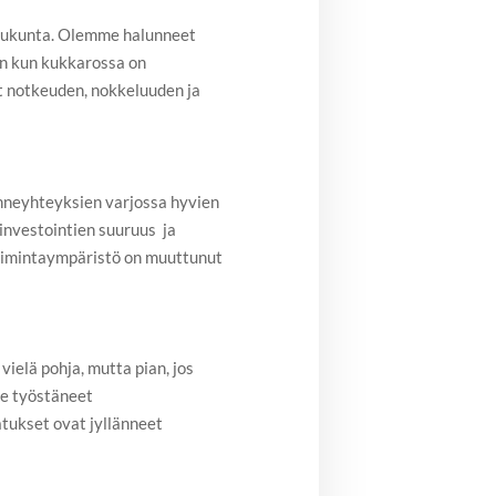
velukunta. Olemme halunneet
in kun kukkarossa on
 notkeuden, nokkeluuden ja
nneyhteyksien varjossa hyvien
investointien suuruus ja
Toimintaympäristö on muuttunut
vielä pohja, mutta pian, jos
me työstäneet
tukset ovat jyllänneet