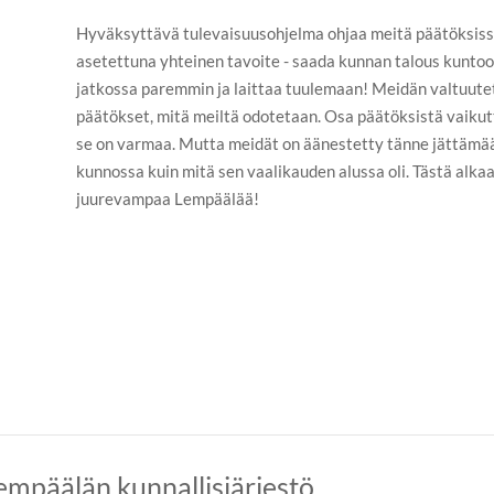
Hyväksyttävä tulevaisuusohjelma ohjaa meitä päätöksiss
asetettuna yhteinen tavoite - saada kunnan talous kunt
jatkossa paremmin ja laittaa tuulemaan! Meidän valtuute
päätökset, mitä meiltä odotetaan. Osa päätöksistä vaikut
se on varmaa. Mutta meidät on äänestetty tänne jättäm
kunnossa kuin mitä sen vaalikauden alussa oli. Tästä alka
juurevampaa Lempäälää!
päälän kunnallisjärjestö