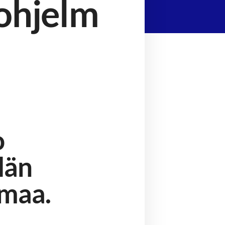
ohjelm
o
län
lmaa.