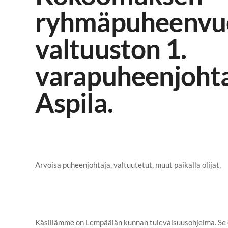
ryhmäpuheenvuo
valtuuston 1.
varapuheenjohta
Aspila.
Arvoisa puheenjohtaja, valtuutetut, muut paikalla olijat,
Käsillämme on Lempäälän kunnan tulevaisuusohjelma. Se on