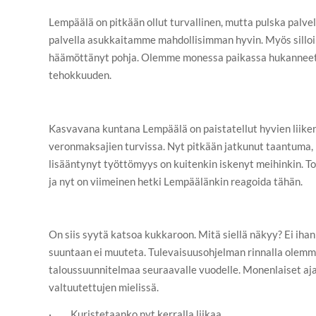
Lempäälä on pitkään ollut turvallinen, mutta pulska pal
palvella asukkaitamme mahdollisimman hyvin. Myös sillo
häämöttänyt pohja. Olemme monessa paikassa hukanneet
tehokkuuden.
Kasvavana kuntana Lempäälä on paistatellut hyvien liike
veronmaksajien turvissa. Nyt pitkään jatkunut taantuma, 
lisääntynyt työttömyys on kuitenkin iskenyt meihinkin. 
ja nyt on viimeinen hetki Lempäälänkin reagoida tähän.
On siis syytä katsoa kukkaroon. Mitä siellä näkyy? Ei ihan 
suuntaan ei muuteta. Tulevaisuusohjelman rinnalla olem
taloussuunnitelmaa seuraavalle vuodelle. Monenlaiset aja
valtuutettujen mielissä.
· Kuristetaanko nyt kerralla liikaa