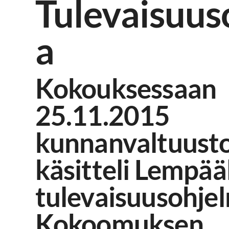
Tulevaisuus
a
Kokouksessaan
25.11.2015
kunnanvaltuust
käsitteli Lempää
tulevaisuusohje
Kokoomuksen