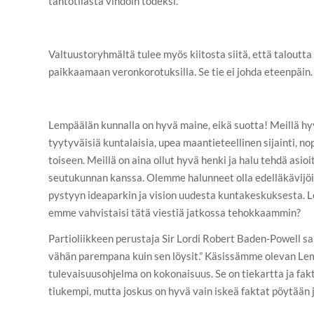
tahtotilasta vihdoin todeksi.
Valtuustoryhmältä tulee myös kiitosta siitä, että taloutta
paikkaamaan veronkorotuksilla. Se tie ei johda eteenpäin.
Lempäälän kunnalla on hyvä maine, eikä suotta! Meillä hyvi
tyytyväisiä kuntalaisia, upea maantieteellinen sijainti, n
toiseen. Meillä on aina ollut hyvä henki ja halu tehdä asio
seutukunnan kanssa. Olemme halunneet olla edelläkävijöit
pystyyn ideaparkin ja vision uudesta kuntakeskuksesta. 
emme vahvistaisi tätä viestiä jatkossa tehokkaammin?
Partioliikkeen perustaja Sir Lordi Robert Baden-Powell sa
vähän parempana kuin sen löysit.” Käsissämme olevan L
tulevaisuusohjelma on kokonaisuus. Se on tiekartta ja fakta
tiukempi, mutta joskus on hyvä vain iskeä faktat pöytään ja 