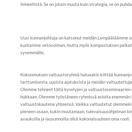
ihmeellistä. Se on jotain muuta kuin strategia, se on puhda
Uusi kunnanjohtaja on katsonut meidän Lempääläämme uus
kuntamme vetovoiman, mutta myös kompastuksen paikat.
syvemmälle.
Kokoomuksen valtuustoryhmä haluaakin kiittää kunnanj
tarttumisesta, uusista ajatuksista ja meidän valtuutettuje
Olemme tehneet töitä kyselyjen ja valtuustoseminaarien 
hukkaan. Olemme työstäneen ryhmissä asioita enemmän 
valtuustokautena yhteensä. Vaikka valtuutetut olemmeki
pieneen osaan, kukin muutamaan, tulevaisuusohjelman kirjau
avauksilla ja lausunnoilla ollut kokonaisuuteen oma rooli.