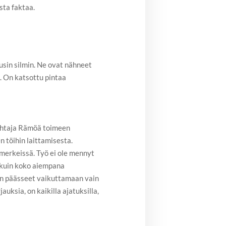
sta faktaa.
in silmin. Ne ovat nähneet
 On katsottu pintaa
ohtaja Rämöä toimeen
n töihin laittamisesta.
merkeissä. Työ ei ole mennyt
kuin koko aiempana
n päässeet vaikuttamaan vain
ksia, on kaikilla ajatuksilla,