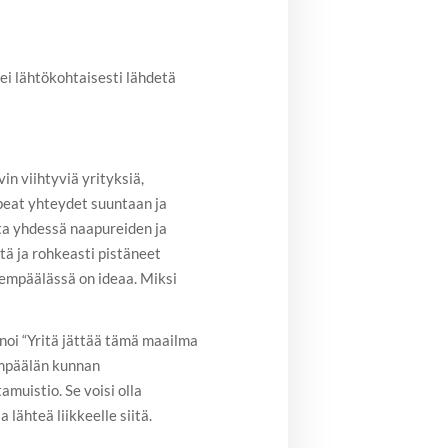
 ei lähtökohtaisesti lähdetä
n viihtyviä yrityksiä,
opeat yhteydet suuntaan ja
ita yhdessä naapureiden ja
ä ja rohkeasti pistäneet
Lempäälässä on ideaa. Miksi
noi “Yritä jättää tämä maailma
empäälän kunnan
muistio. Se voisi olla
lähteä liikkeelle siitä.